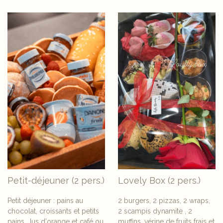
Petit-déjeuner (2 pers.)
Lovely Box (2 pers.)
Petit déjeuner : pains au
2 burgers, 2 pizzas, 2 wraps,
chocolat, croissants et petits
2 scampis dynamite , 2
pains. Jus d'orange et café ou
muffins, vérine de fruits frais et