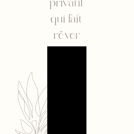
privatif
qui fait
rêver