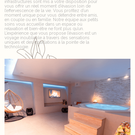
infrastructures sont mis à votre disposition pour
vous offrir un réel moment d’évasion loin de
l’effervescence de la vie. Vous profitez d’un
moment unique pour vous détendre entre amis,
en couple ou en famille. Notre équipe aux petits
soins vous accueille dans un espace où
relaxation et bien-être ne font plus qu’un.
L’expérience que vous propose l’évasion est un
voyage inoubliable à travers des sensations
uniques et des installations à la pointe de la
technologie.