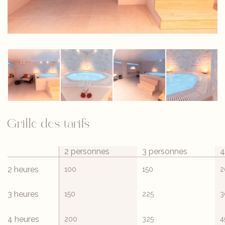
Grille des tarifs
2 personnes
3 personnes
4
2 heures
100
150
2
3 heures
150
225
3
4 heures
200
325
4