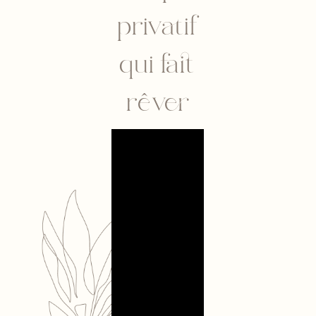
privatif
qui fait
rêver