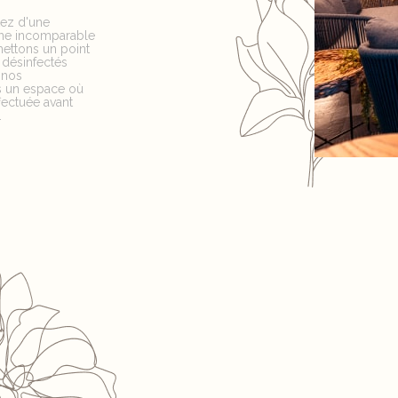
tez d'une
une incomparable
ettons un point
 désinfectés
 nos
ns un espace où
ffectuée avant
.