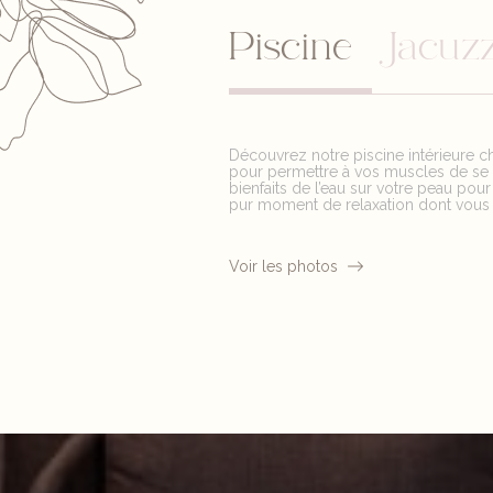
Piscine
Jacuzz
Découvrez notre piscine intérieure c
pour permettre à vos muscles de se d
bienfaits de l’eau sur votre peau pour
pur moment de relaxation dont vous s
Voir les photos