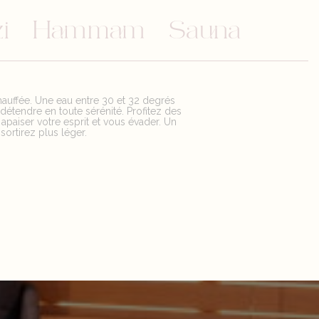
i
Hammam
Sauna
hauffée. Une eau entre 30 et 32 degrés
étendre en toute sérénité. Profitez des
 apaiser votre esprit et vous évader. Un
ortirez plus léger.