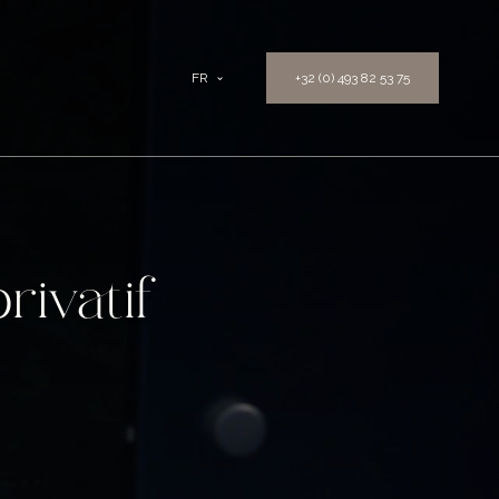
FR
+32 (0) 493 82 53 75
rivatif