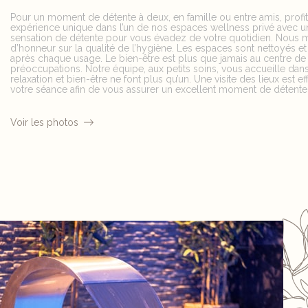
Pour un moment de détente à deux, en famille ou entre amis, profi
expérience unique dans l’un de nos espaces wellness privé avec 
sensation de détente pour vous évadez de votre quotidien. Nous m
d’honneur sur la qualité de l’hygiène. Les espaces sont nettoyés et
après chaque usage. Le bien-être est plus que jamais au centre de
préoccupations. Notre équipe, aux petits soins, vous accueille da
relaxation et bien-être ne font plus qu’un. Une visite des lieux est e
votre séance afin de vous assurer un excellent moment de détente
Voir les photos