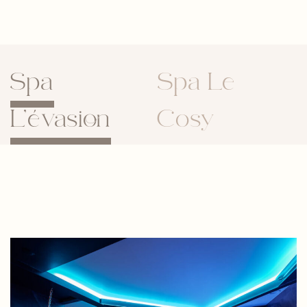
Spa
Spa Le
L’évasion
Cosy